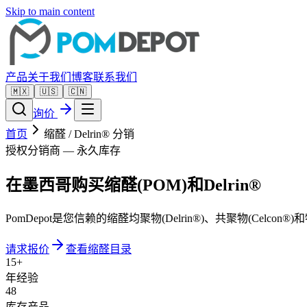
Skip to main content
产品
关于我们
博客
联系我们
🇲🇽
🇺🇸
🇨🇳
询价
首页
缩醛 / Delrin® 分销
授权分销商 — 永久库存
在墨西哥购买缩醛(POM)和Delrin®
PomDepot是您信赖的缩醛均聚物(Delrin®)、共聚物(Ce
请求报价
查看缩醛目录
15+
年经验
48
库存产品