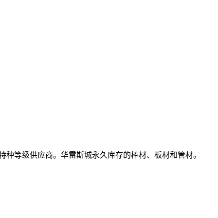
lcon®)和特种等级供应商。华雷斯城永久库存的棒材、板材和管材。